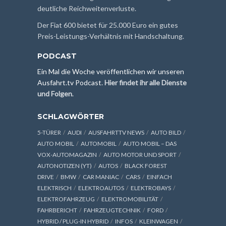
deutliche Reichweitenverluste.
Der Fiat 600 bietet für 25.000 Euro ein gutes
Preis-Leistungs-Verhältnis mit Handschaltung.
PODCAST
Ein Mal die Woche veröffentlichen wir unseren
Ausfahrt.tv Podcast.
Hier findet ihr alle Dienste
und Folgen
.
SCHLAGWÖRTER
5-TÜRER
AUDI
AUSFAHRTTV NEWS
AUTO BILD
AUTO MOBIL
AUTOMOBIL
AUTO MOBIL – DAS
VOX-AUTOMAGAZIN
AUTO MOTOR UND SPORT
AUTONOTIZEN (YT)
AUTOS
BLACK FOREST
DRIVE
BMW
CAR MANIAC
CARS
EINFACH
ELEKTRISCH
ELEKTROAUTOS
ELEKTROBAYS
ELEKTROFAHRZEUG
ELEKTROMOBILITÄT
FAHRBERICHT
FAHRZEUGTECHNIK
FORD
HYBRID / PLUG-IN HYBRID
INFOS
KLEINWAGEN