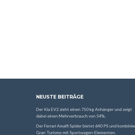
NEUSTE BEITRÄGE
Der Kia EV2 zieht einen 750 kg Anhänger und zeigt
dabei einen Mehrverbrauch von 54%.
Der Ferrari Amalfi Spider bietet 640 PS und kombinie
Gran Turismo mit Sportwagen-Elementen.