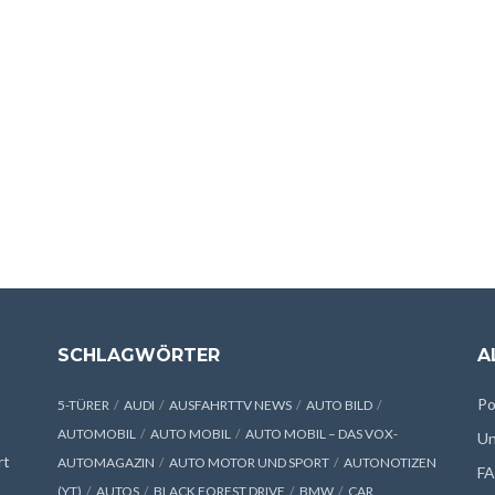
SCHLAGWÖRTER
A
Po
5-TÜRER
AUDI
AUSFAHRTTV NEWS
AUTO BILD
AUTOMOBIL
AUTO MOBIL
AUTO MOBIL – DAS VOX-
Un
rt
AUTOMAGAZIN
AUTO MOTOR UND SPORT
AUTONOTIZEN
F
(YT)
AUTOS
BLACK FOREST DRIVE
BMW
CAR