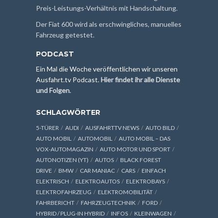
Preis-Leistungs-Verhältnis mit Handschaltung.
Der Fiat 600 wird als erschwingliches, manuelles
Fahrzeug getestet.
PODCAST
Ein Mal die Woche veröffentlichen wir unseren
Ausfahrt.tv Podcast.
Hier findet ihr alle Dienste
und Folgen
.
SCHLAGWÖRTER
5-TÜRER
AUDI
AUSFAHRTTV NEWS
AUTO BILD
AUTO MOBIL
AUTOMOBIL
AUTO MOBIL – DAS
VOX-AUTOMAGAZIN
AUTO MOTOR UND SPORT
AUTONOTIZEN (YT)
AUTOS
BLACK FOREST
DRIVE
BMW
CAR MANIAC
CARS
EINFACH
ELEKTRISCH
ELEKTROAUTOS
ELEKTROBAYS
ELEKTROFAHRZEUG
ELEKTROMOBILITÄT
FAHRBERICHT
FAHRZEUGTECHNIK
FORD
HYBRID / PLUG-IN HYBRID
INFOS
KLEINWAGEN