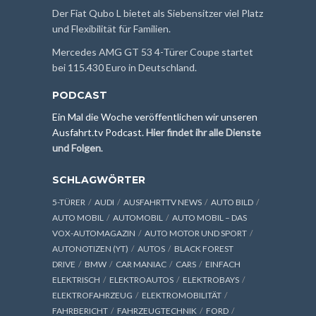
Der Fiat Qubo L bietet als Siebensitzer viel Platz
und Flexibilität für Familien.
Mercedes AMG GT 53 4-Türer Coupe startet
bei 115.430 Euro in Deutschland.
PODCAST
Ein Mal die Woche veröffentlichen wir unseren
Ausfahrt.tv Podcast.
Hier findet ihr alle Dienste
und Folgen
.
SCHLAGWÖRTER
5-TÜRER
AUDI
AUSFAHRTTV NEWS
AUTO BILD
AUTO MOBIL
AUTOMOBIL
AUTO MOBIL – DAS
VOX-AUTOMAGAZIN
AUTO MOTOR UND SPORT
AUTONOTIZEN (YT)
AUTOS
BLACK FOREST
DRIVE
BMW
CAR MANIAC
CARS
EINFACH
ELEKTRISCH
ELEKTROAUTOS
ELEKTROBAYS
ELEKTROFAHRZEUG
ELEKTROMOBILITÄT
FAHRBERICHT
FAHRZEUGTECHNIK
FORD