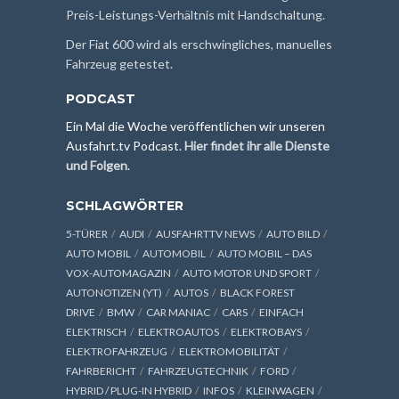
Preis-Leistungs-Verhältnis mit Handschaltung.
Der Fiat 600 wird als erschwingliches, manuelles
Fahrzeug getestet.
PODCAST
Ein Mal die Woche veröffentlichen wir unseren
Ausfahrt.tv Podcast.
Hier findet ihr alle Dienste
und Folgen
.
SCHLAGWÖRTER
5-TÜRER
AUDI
AUSFAHRTTV NEWS
AUTO BILD
AUTO MOBIL
AUTOMOBIL
AUTO MOBIL – DAS
VOX-AUTOMAGAZIN
AUTO MOTOR UND SPORT
AUTONOTIZEN (YT)
AUTOS
BLACK FOREST
DRIVE
BMW
CAR MANIAC
CARS
EINFACH
ELEKTRISCH
ELEKTROAUTOS
ELEKTROBAYS
ELEKTROFAHRZEUG
ELEKTROMOBILITÄT
FAHRBERICHT
FAHRZEUGTECHNIK
FORD
HYBRID / PLUG-IN HYBRID
INFOS
KLEINWAGEN