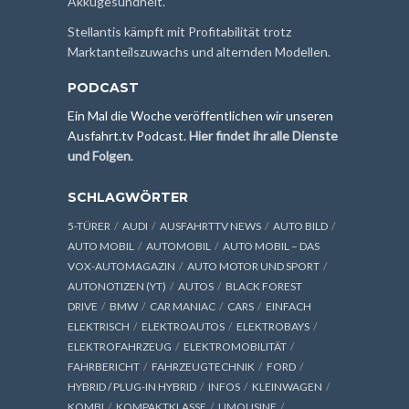
Akkugesundheit.
Stellantis kämpft mit Profitabilität trotz
Marktanteilszuwachs und alternden Modellen.
PODCAST
Ein Mal die Woche veröffentlichen wir unseren
Ausfahrt.tv Podcast.
Hier findet ihr alle Dienste
und Folgen
.
SCHLAGWÖRTER
5-TÜRER
AUDI
AUSFAHRTTV NEWS
AUTO BILD
AUTO MOBIL
AUTOMOBIL
AUTO MOBIL – DAS
VOX-AUTOMAGAZIN
AUTO MOTOR UND SPORT
AUTONOTIZEN (YT)
AUTOS
BLACK FOREST
DRIVE
BMW
CAR MANIAC
CARS
EINFACH
ELEKTRISCH
ELEKTROAUTOS
ELEKTROBAYS
ELEKTROFAHRZEUG
ELEKTROMOBILITÄT
FAHRBERICHT
FAHRZEUGTECHNIK
FORD
HYBRID / PLUG-IN HYBRID
INFOS
KLEINWAGEN
KOMBI
KOMPAKTKLASSE
LIMOUSINE