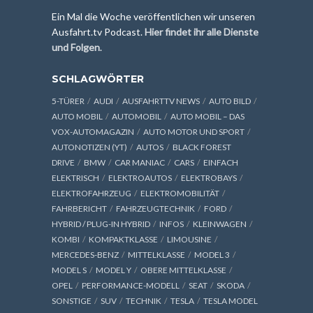
Ein Mal die Woche veröffentlichen wir unseren
Ausfahrt.tv Podcast.
Hier findet ihr alle Dienste
und Folgen
.
SCHLAGWÖRTER
5-TÜRER
AUDI
AUSFAHRTTV NEWS
AUTO BILD
AUTO MOBIL
AUTOMOBIL
AUTO MOBIL – DAS
VOX-AUTOMAGAZIN
AUTO MOTOR UND SPORT
AUTONOTIZEN (YT)
AUTOS
BLACK FOREST
DRIVE
BMW
CAR MANIAC
CARS
EINFACH
ELEKTRISCH
ELEKTROAUTOS
ELEKTROBAYS
ELEKTROFAHRZEUG
ELEKTROMOBILITÄT
FAHRBERICHT
FAHRZEUGTECHNIK
FORD
HYBRID / PLUG-IN HYBRID
INFOS
KLEINWAGEN
KOMBI
KOMPAKTKLASSE
LIMOUSINE
MERCEDES-BENZ
MITTELKLASSE
MODEL 3
MODEL S
MODEL Y
OBERE MITTELKLASSE
OPEL
PERFORMANCE-MODELL
SEAT
SKODA
SONSTIGE
SUV
TECHNIK
TESLA
TESLA MODEL