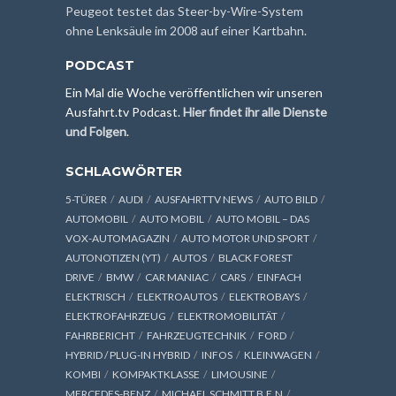
Peugeot testet das Steer-by-Wire-System
ohne Lenksäule im 2008 auf einer Kartbahn.
PODCAST
Ein Mal die Woche veröffentlichen wir unseren
Ausfahrt.tv Podcast.
Hier findet ihr alle Dienste
und Folgen
.
SCHLAGWÖRTER
5-TÜRER
AUDI
AUSFAHRTTV NEWS
AUTO BILD
AUTOMOBIL
AUTO MOBIL
AUTO MOBIL – DAS
VOX-AUTOMAGAZIN
AUTO MOTOR UND SPORT
AUTONOTIZEN (YT)
AUTOS
BLACK FOREST
DRIVE
BMW
CAR MANIAC
CARS
EINFACH
ELEKTRISCH
ELEKTROAUTOS
ELEKTROBAYS
ELEKTROFAHRZEUG
ELEKTROMOBILITÄT
FAHRBERICHT
FAHRZEUGTECHNIK
FORD
HYBRID / PLUG-IN HYBRID
INFOS
KLEINWAGEN
KOMBI
KOMPAKTKLASSE
LIMOUSINE
MERCEDES-BENZ
MICHAEL SCHMITT B.E.N