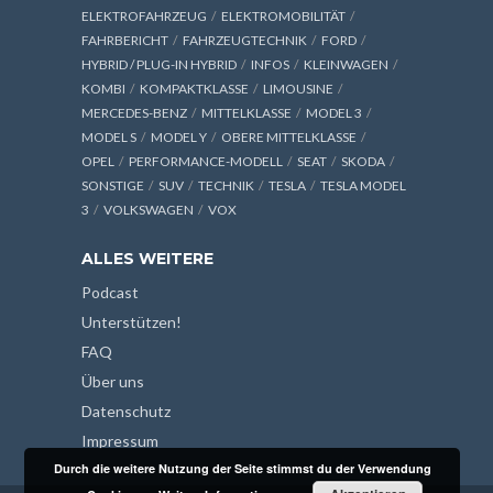
ELEKTROFAHRZEUG
ELEKTROMOBILITÄT
FAHRBERICHT
FAHRZEUGTECHNIK
FORD
HYBRID / PLUG-IN HYBRID
INFOS
KLEINWAGEN
KOMBI
KOMPAKTKLASSE
LIMOUSINE
MERCEDES-BENZ
MITTELKLASSE
MODEL 3
MODEL S
MODEL Y
OBERE MITTELKLASSE
OPEL
PERFORMANCE-MODELL
SEAT
SKODA
SONSTIGE
SUV
TECHNIK
TESLA
TESLA MODEL
3
VOLKSWAGEN
VOX
ALLES WEITERE
Podcast
Unterstützen!
FAQ
Über uns
Datenschutz
Impressum
Durch die weitere Nutzung der Seite stimmst du der Verwendung