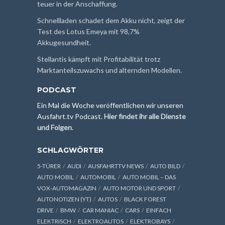
teuer in der Anschaffung.
Schnellladen schadet dem Akku nicht, zeigt der
Test des Lotus Emeya mit 98,7%
Akkugesundheit.
Stellantis kämpft mit Profitabilität trotz
Marktanteilszuwachs und alternden Modellen.
PODCAST
Ein Mal die Woche veröffentlichen wir unseren
Ausfahrt.tv Podcast.
Hier findet ihr alle Dienste
und Folgen
.
SCHLAGWÖRTER
5-TÜRER
AUDI
AUSFAHRTTV NEWS
AUTO BILD
AUTO MOBIL
AUTOMOBIL
AUTO MOBIL – DAS
VOX-AUTOMAGAZIN
AUTO MOTOR UND SPORT
AUTONOTIZEN (YT)
AUTOS
BLACK FOREST
DRIVE
BMW
CAR MANIAC
CARS
EINFACH
ELEKTRISCH
ELEKTROAUTOS
ELEKTROBAYS