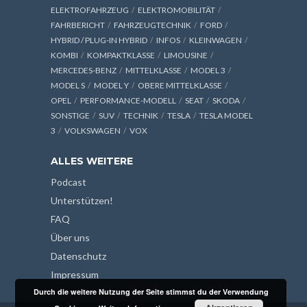
ELEKTROFAHRZEUG
ELEKTROMOBILITÄT
FAHRBERICHT
FAHRZEUGTECHNIK
FORD
HYBRID / PLUG-IN HYBRID
INFOS
KLEINWAGEN
KOMBI
KOMPAKTKLASSE
LIMOUSINE
MERCEDES-BENZ
MITTELKLASSE
MODEL 3
MODEL S
MODEL Y
OBERE MITTELKLASSE
OPEL
PERFORMANCE-MODELL
SEAT
SKODA
SONSTIGE
SUV
TECHNIK
TESLA
TESLA MODEL
3
VOLKSWAGEN
VOX
ALLES WEITERE
Podcast
Unterstützen!
FAQ
Über uns
Datenschutz
Impressum
Durch die weitere Nutzung der Seite stimmst du der Verwendung