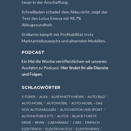
teuer in der Anschaffung.
Schnellladen schadet dem Akku nicht, zeigt der
Test des Lotus Emeya mit 98,7%
Akkugesundheit.
Stellantis kämpft mit Profitabilität trotz
Marktanteilszuwachs und alternden Modellen.
PODCAST
Ein Mal die Woche veröffentlichen wir unseren
Ausfahrt.tv Podcast.
Hier findet ihr alle Dienste
und Folgen
.
SCHLAGWÖRTER
5-TÜRER
AUDI
AUSFAHRTTV NEWS
AUTO BILD
AUTO MOBIL
AUTOMOBIL
AUTO MOBIL – DAS
VOX-AUTOMAGAZIN
AUTO MOTOR UND SPORT
AUTONOTIZEN (YT)
AUTOS
BLACK FOREST
DRIVE
BMW
CAR MANIAC
CARS
EINFACH
ELEKTRISCH
ELEKTROAUTOS
ELEKTROBAYS