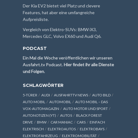
Der Kia EV2 bietet viel Platz und clevere
Features, hat aber eine umfangreiche
Aufpreisliste.
Vergleich von Elektro-SUVs: BMW iX3,
Mercedes GLC, Volvo EX60 und Audi Q6.
PODCAST
Ein Mal die Woche veröffentlichen wir unseren
Ausfahrt.tv Podcast.
Hier findet ihr alle Dienste
und Folgen
.
SCHLAGWÖRTER
5-TÜRER
AUDI
AUSFAHRTTV NEWS
AUTO BILD
AUTO MOBIL
AUTOMOBIL
AUTO MOBIL – DAS
VOX-AUTOMAGAZIN
AUTO MOTOR UND SPORT
AUTONOTIZEN (YT)
AUTOS
BLACK FOREST
DRIVE
BMW
CAR MANIAC
CARS
EINFACH
ELEKTRISCH
ELEKTROAUTOS
ELEKTROBAYS
ELEKTROFAHRZEUG
ELEKTROMOBILITÄT