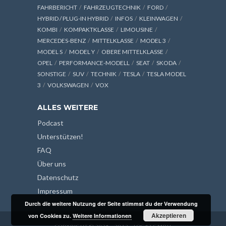
FAHRBERICHT
FAHRZEUGTECHNIK
FORD
HYBRID / PLUG-IN HYBRID
INFOS
KLEINWAGEN
KOMBI
KOMPAKTKLASSE
LIMOUSINE
MERCEDES-BENZ
MITTELKLASSE
MODEL 3
MODEL S
MODEL Y
OBERE MITTELKLASSE
OPEL
PERFORMANCE-MODELL
SEAT
SKODA
SONSTIGE
SUV
TECHNIK
TESLA
TESLA MODEL
3
VOLKSWAGEN
VOX
ALLES WEITERE
Podcast
Unterstützen!
FAQ
Über uns
Datenschutz
Impressum
Durch die weitere Nutzung der Seite stimmst du der Verwendung
Akzeptieren
von Cookies zu.
Weitere Informationen
COPYRIGHT © 2026 - 2013 - LOG42 GMBH