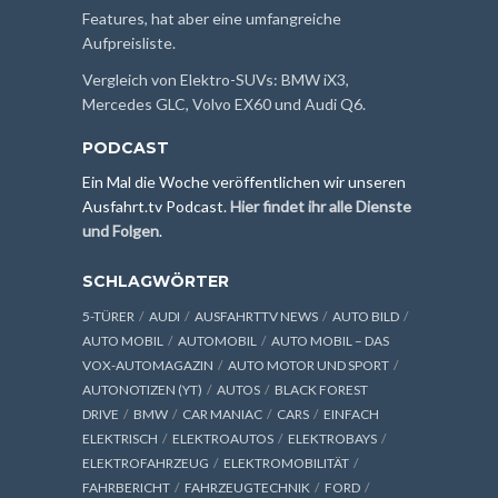
Features, hat aber eine umfangreiche
Aufpreisliste.
Vergleich von Elektro-SUVs: BMW iX3,
Mercedes GLC, Volvo EX60 und Audi Q6.
PODCAST
Ein Mal die Woche veröffentlichen wir unseren
Ausfahrt.tv Podcast.
Hier findet ihr alle Dienste
und Folgen
.
SCHLAGWÖRTER
5-TÜRER
AUDI
AUSFAHRTTV NEWS
AUTO BILD
AUTO MOBIL
AUTOMOBIL
AUTO MOBIL – DAS
VOX-AUTOMAGAZIN
AUTO MOTOR UND SPORT
AUTONOTIZEN (YT)
AUTOS
BLACK FOREST
DRIVE
BMW
CAR MANIAC
CARS
EINFACH
ELEKTRISCH
ELEKTROAUTOS
ELEKTROBAYS
ELEKTROFAHRZEUG
ELEKTROMOBILITÄT
FAHRBERICHT
FAHRZEUGTECHNIK
FORD