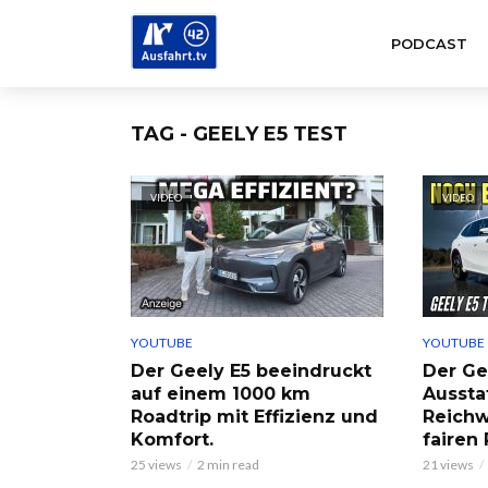
PODCAST
TAG - GEELY E5 TEST
VIDEO
VIDEO
YOUTUBE
YOUTUBE
Der Geely E5 beeindruckt
Der Ge
auf einem 1000 km
Aussta
Roadtrip mit Effizienz und
Reichw
Komfort.
fairen 
25 views
2 min read
21 views