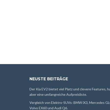
NEUSTE BEITRÄGE
Der Kia EV2 bietet viel Platz und clevere Features, h
aber eine umfangreiche Aufpreisliste.
Vergleich von Elektro-SUVs: BMW iX3, Mercedes GL
Volvo EX60 und Audi Q6.