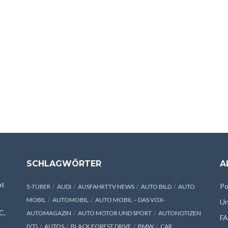
SCHLAGWÖRTER
A
at
Po
5-TÜRER
AUDI
AUSFAHRTTV NEWS
AUTO BILD
AUTO
MOBIL
AUTOMOBIL
AUTO MOBIL – DAS VOX-
Un
C,
AUTOMAGAZIN
AUTO MOTOR UND SPORT
AUTONOTIZEN
F
(YT)
AUTOS
BLACK FOREST DRIVE
BMW
CAR