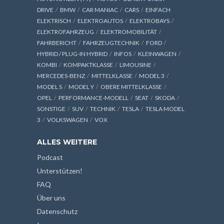
DRIVE
BMW
CAR MANIAC
CARS
EINFACH
ELEKTRISCH
ELEKTROAUTOS
ELEKTROBAYS
ELEKTROFAHRZEUG
ELEKTROMOBILITÄT
FAHRBERICHT
FAHRZEUGTECHNIK
FORD
HYBRID / PLUG-IN HYBRID
INFOS
KLEINWAGEN
KOMBI
KOMPAKTKLASSE
LIMOUSINE
MERCEDES-BENZ
MITTELKLASSE
MODEL 3
MODEL S
MODEL Y
OBERE MITTELKLASSE
OPEL
PERFORMANCE-MODELL
SEAT
SKODA
SONSTIGE
SUV
TECHNIK
TESLA
TESLA MODEL
3
VOLKSWAGEN
VOX
ALLES WEITERE
Podcast
Unterstützen!
FAQ
Über uns
Datenschutz