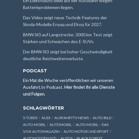
Ein Elektroauto blieb auf der Autobahn wegen
Batterieproblemen liegen.
Das Video zeigt neue Technik-Features der
Skoda-Modelle Enyaq und Elroq für 2027.
BMW iX3 auf Langstrecke: 3000 km Test zeigt
Stärken und Schwächen des E-SUVs.
Der BMW iX3 zeigt bei hoher Geschwindigkeit
deutliche Reichweitenverluste.
PODCAST
Ein Mal die Woche veröffentlichen wir unseren
Ausfahrt.tv Podcast.
Hier findet ihr alle Dienste
und Folgen
.
SCHLAGWÖRTER
5-TÜRER
AUDI
AUSFAHRTTV NEWS
AUTO BILD
AUTO MOBIL
AUTOMOBIL
AUTO MOBIL – DAS
VOX-AUTOMAGAZIN
AUTO MOTOR UND SPORT
AUTONOTIZEN (YT)
AUTOS
BLACK FOREST