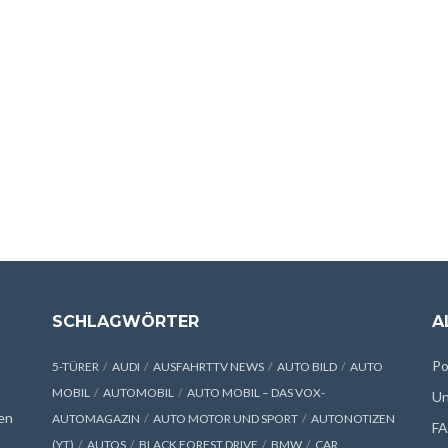
SCHLAGWÖRTER
A
Po
5-TÜRER
AUDI
AUSFAHRTTV NEWS
AUTO BILD
AUTO
MOBIL
AUTOMOBIL
AUTO MOBIL – DAS VOX-
Un
en
AUTOMAGAZIN
AUTO MOTOR UND SPORT
AUTONOTIZEN
F
(YT)
AUTOS
BLACK FOREST DRIVE
BMW
CAR