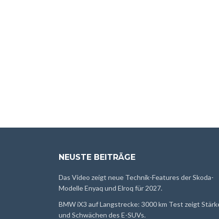
NEUSTE BEITRÄGE
Das Video zeigt neue Technik-Features der Skoda-
Modelle Enyaq und Elroq für 2027.
BMW iX3 auf Langstrecke: 3000 km Test zeigt Stärk
und Schwächen des E-SUVs.