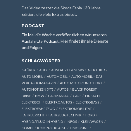
Das Video testet die Skoda Fabia 130 Jahre
Edition, die viele Extras bietet.
PODCAST
Ein Mal die Woche veröffentlichen wir unseren
Ausfahrt.tv Podcast.
Hier findet ihr alle Dienste
und Folgen
.
SCHLAGWÖRTER
5-TÜRER
AUDI
AUSFAHRTTV NEWS
AUTO BILD
AUTO MOBIL
AUTOMOBIL
AUTO MOBIL – DAS
VOX-AUTOMAGAZIN
AUTO MOTOR UND SPORT
AUTONOTIZEN (YT)
AUTOS
BLACK FOREST
DRIVE
BMW
CAR MANIAC
CARS
EINFACH
ELEKTRISCH
ELEKTROAUTOS
ELEKTROBAYS
ELEKTROFAHRZEUG
ELEKTROMOBILITÄT
FAHRBERICHT
FAHRZEUGTECHNIK
FORD
HYBRID / PLUG-IN HYBRID
INFOS
KLEINWAGEN
KOMBI
KOMPAKTKLASSE
LIMOUSINE