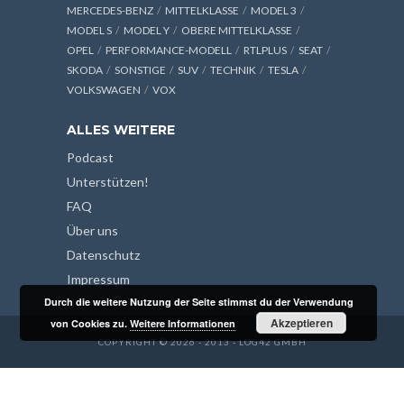
MERCEDES-BENZ
MITTELKLASSE
MODEL 3
MODEL S
MODEL Y
OBERE MITTELKLASSE
OPEL
PERFORMANCE-MODELL
RTLPLUS
SEAT
SKODA
SONSTIGE
SUV
TECHNIK
TESLA
VOLKSWAGEN
VOX
ALLES WEITERE
Podcast
Unterstützen!
FAQ
Über uns
Datenschutz
Impressum
Durch die weitere Nutzung der Seite stimmst du der Verwendung
Akzeptieren
von Cookies zu.
Weitere Informationen
COPYRIGHT © 2026 - 2013 - LOG42 GMBH