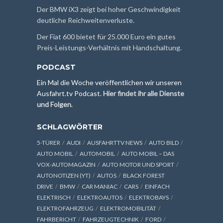
Der BMW iX3 zeigt bei hoher Geschwindigkeit
deutliche Reichweitenverluste.
Der Fiat 600 bietet für 25.000 Euro ein gutes
Preis-Leistungs-Verhältnis mit Handschaltung.
PODCAST
Ein Mal die Woche veröffentlichen wir unseren
Ausfahrt.tv Podcast.
Hier findet ihr alle Dienste
und Folgen
.
SCHLAGWÖRTER
5-TÜRER
AUDI
AUSFAHRTTV NEWS
AUTO BILD
AUTO MOBIL
AUTOMOBIL
AUTO MOBIL – DAS
VOX-AUTOMAGAZIN
AUTO MOTOR UND SPORT
AUTONOTIZEN (YT)
AUTOS
BLACK FOREST
DRIVE
BMW
CAR MANIAC
CARS
EINFACH
ELEKTRISCH
ELEKTROAUTOS
ELEKTROBAYS
ELEKTROFAHRZEUG
ELEKTROMOBILITÄT
FAHRBERICHT
FAHRZEUGTECHNIK
FORD