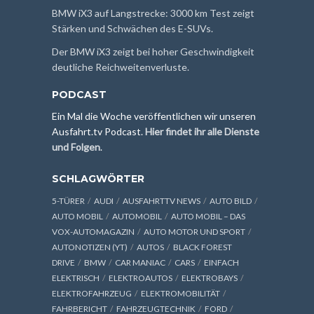
BMW iX3 auf Langstrecke: 3000 km Test zeigt
Stärken und Schwächen des E-SUVs.
Der BMW iX3 zeigt bei hoher Geschwindigkeit
deutliche Reichweitenverluste.
PODCAST
Ein Mal die Woche veröffentlichen wir unseren
Ausfahrt.tv Podcast.
Hier findet ihr alle Dienste
und Folgen
.
SCHLAGWÖRTER
5-TÜRER
AUDI
AUSFAHRTTV NEWS
AUTO BILD
AUTO MOBIL
AUTOMOBIL
AUTO MOBIL – DAS
VOX-AUTOMAGAZIN
AUTO MOTOR UND SPORT
AUTONOTIZEN (YT)
AUTOS
BLACK FOREST
DRIVE
BMW
CAR MANIAC
CARS
EINFACH
ELEKTRISCH
ELEKTROAUTOS
ELEKTROBAYS
ELEKTROFAHRZEUG
ELEKTROMOBILITÄT
FAHRBERICHT
FAHRZEUGTECHNIK
FORD