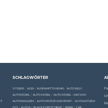
SCHLAGWÖRTER
A
Po
5-TÜRER
AUDI
AUSFAHRTTV NEWS
AUTO BILD
AUTOMOBIL
AUTO MOBIL
AUTO MOBIL – DAS VOX-
Un
rt
AUTOMAGAZIN
AUTO MOTOR UND SPORT
AUTONOTIZEN
F
(YT)
AUTOS
BLACK FOREST DRIVE
BMW
CAR