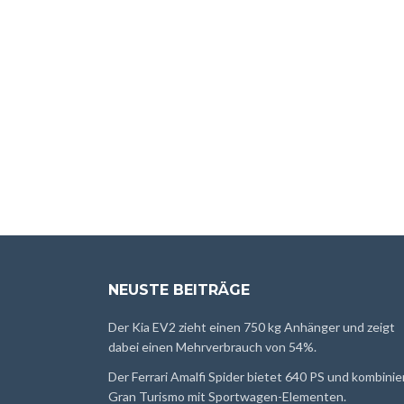
NEUSTE BEITRÄGE
Der Kia EV2 zieht einen 750 kg Anhänger und zeigt
dabei einen Mehrverbrauch von 54%.
Der Ferrari Amalfi Spider bietet 640 PS und kombinie
Gran Turismo mit Sportwagen-Elementen.