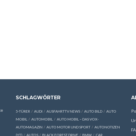
SCHLAGWÖRTER
A
xe
Po
5-TÜRER
AUDI
AUSFAHRTTV NEWS
AUTO BILD
AUTO
MOBIL
AUTOMOBIL
AUTO MOBIL – DAS VOX-
Un
AUTOMAGAZIN
AUTO MOTOR UND SPORT
AUTONOTIZEN
F
(YT)
AUTOS
BLACK FOREST DRIVE
BMW
CAR