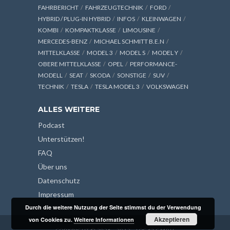
FAHRBERICHT
FAHRZEUGTECHNIK
FORD
HYBRID / PLUG-IN HYBRID
INFOS
KLEINWAGEN
KOMBI
KOMPAKTKLASSE
LIMOUSINE
MERCEDES-BENZ
MICHAEL SCHMITT B.E.N
MITTELKLASSE
MODEL 3
MODEL S
MODEL Y
OBERE MITTELKLASSE
OPEL
PERFORMANCE-
MODELL
SEAT
SKODA
SONSTIGE
SUV
TECHNIK
TESLA
TESLA MODEL 3
VOLKSWAGEN
ALLES WEITERE
Podcast
Unterstützen!
FAQ
Über uns
Datenschutz
Impressum
Durch die weitere Nutzung der Seite stimmst du der Verwendung
Akzeptieren
von Cookies zu.
Weitere Informationen
COPYRIGHT © 2026 - 2013 - LOG42 GMBH