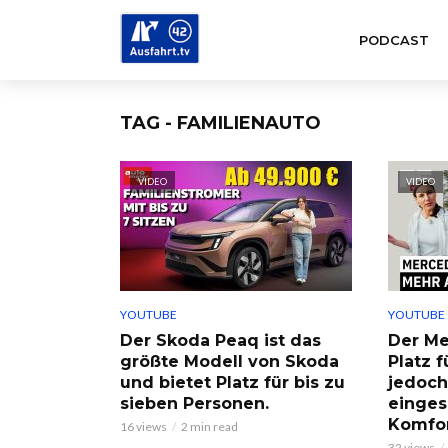
PODCAST
TAG - FAMILIENAUTO
VIDEO
VIDEO
YOUTUBE
YOUTUBE
Der Skoda Peaq ist das
Der Me
größte Modell von Skoda
Platz 
und bietet Platz für bis zu
jedoch
sieben Personen.
einge
Komfor
16 views
2 min read
32 views