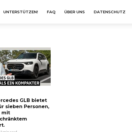
UNTERSTÜTZEN!
FAQ
ÜBER UNS
DATENSCHUTZ
rcedes GLB bietet
für sieben Personen,
 mit
schränktem
t.
2 min read