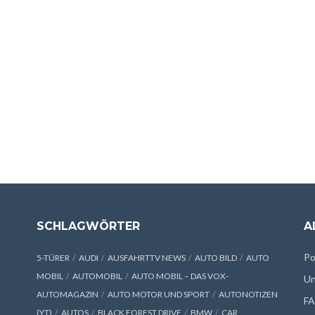
SCHLAGWÖRTER
A
Po
5-TÜRER
AUDI
AUSFAHRTTV NEWS
AUTO BILD
AUTO
MOBIL
AUTOMOBIL
AUTO MOBIL – DAS VOX-
Un
AUTOMAGAZIN
AUTO MOTOR UND SPORT
AUTONOTIZEN
F
(YT)
AUTOS
BLACK FOREST DRIVE
BMW
CAR