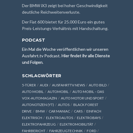
Der BMW iX3 zeigt bei hoher Geschwindigkeit
deutliche Reichweitenverluste.
Der Fiat 600 bietet für 25.000 Euro ein gutes
Preis-Leistungs-Verhältnis mit Handschaltung.
PODCAST
Ein Mal die Woche veröffentlichen wir unseren
Ausfahrt.tv Podcast.
Hier findet ihr alle Dienste
und Folgen
.
SCHLAGWÖRTER
5-TÜRER
AUDI
AUSFAHRTTV NEWS
AUTO BILD
AUTO MOBIL
AUTOMOBIL
AUTO MOBIL – DAS
VOX-AUTOMAGAZIN
AUTO MOTOR UND SPORT
AUTONOTIZEN (YT)
AUTOS
BLACK FOREST
DRIVE
BMW
CAR MANIAC
CARS
EINFACH
ELEKTRISCH
ELEKTROAUTOS
ELEKTROBAYS
ELEKTROFAHRZEUG
ELEKTROMOBILITÄT
FAHRBERICHT
FAHRZEUGTECHNIK
FORD