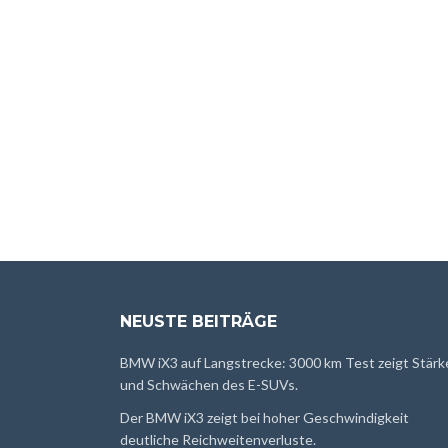
NEUSTE BEITRÄGE
BMW iX3 auf Langstrecke: 3000 km Test zeigt Stärk
und Schwächen des E-SUVs.
Der BMW iX3 zeigt bei hoher Geschwindigkeit
deutliche Reichweitenverluste.