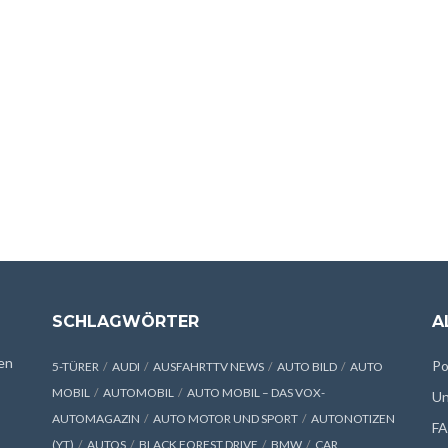
SCHLAGWÖRTER
A
en
Po
5-TÜRER
AUDI
AUSFAHRTTV NEWS
AUTO BILD
AUTO
MOBIL
AUTOMOBIL
AUTO MOBIL – DAS VOX-
Un
AUTOMAGAZIN
AUTO MOTOR UND SPORT
AUTONOTIZEN
F
(YT)
AUTOS
BLACK FOREST DRIVE
BMW
CAR