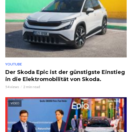
YOUTUBE
Der Skoda Epic ist der günstigste Einstieg
in die Elektromobilität von Skoda.
54 views
2 min read
VIDEO