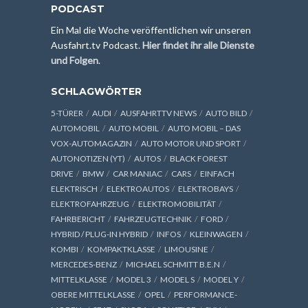
PODCAST
Ein Mal die Woche veröffentlichen wir unseren
Ausfahrt.tv Podcast.
Hier findet ihr alle Dienste
und Folgen
.
SCHLAGWÖRTER
5-TÜRER
AUDI
AUSFAHRTTV NEWS
AUTO BILD
AUTOMOBIL
AUTO MOBIL
AUTO MOBIL – DAS
VOX-AUTOMAGAZIN
AUTO MOTOR UND SPORT
AUTONOTIZEN (YT)
AUTOS
BLACK FOREST
DRIVE
BMW
CAR MANIAC
CARS
EINFACH
ELEKTRISCH
ELEKTROAUTOS
ELEKTROBAYS
ELEKTROFAHRZEUG
ELEKTROMOBILITÄT
FAHRBERICHT
FAHRZEUGTECHNIK
FORD
HYBRID / PLUG-IN HYBRID
INFOS
KLEINWAGEN
KOMBI
KOMPAKTKLASSE
LIMOUSINE
MERCEDES-BENZ
MICHAEL SCHMITT B.E.N
MITTELKLASSE
MODEL 3
MODEL S
MODEL Y
OBERE MITTELKLASSE
OPEL
PERFORMANCE-