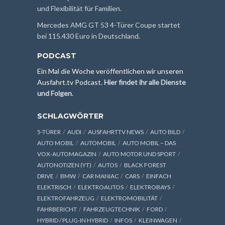
und Flexibilität für Familien.
Mercedes AMG GT 53 4-Türer Coupe startet
bei 115.430 Euro in Deutschland.
PODCAST
Ein Mal die Woche veröffentlichen wir unseren
Ausfahrt.tv Podcast.
Hier findet ihr alle Dienste
und Folgen
.
SCHLAGWÖRTER
5-TÜRER
AUDI
AUSFAHRTTV NEWS
AUTO BILD
AUTO MOBIL
AUTOMOBIL
AUTO MOBIL – DAS
VOX-AUTOMAGAZIN
AUTO MOTOR UND SPORT
AUTONOTIZEN (YT)
AUTOS
BLACK FOREST
DRIVE
BMW
CAR MANIAC
CARS
EINFACH
ELEKTRISCH
ELEKTROAUTOS
ELEKTROBAYS
ELEKTROFAHRZEUG
ELEKTROMOBILITÄT
FAHRBERICHT
FAHRZEUGTECHNIK
FORD
HYBRID / PLUG-IN HYBRID
INFOS
KLEINWAGEN