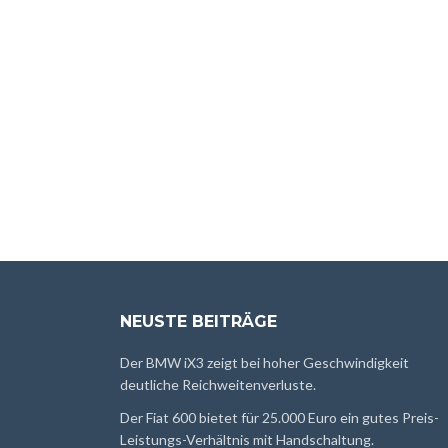
NEUSTE BEITRÄGE
Der BMW iX3 zeigt bei hoher Geschwindigkeit
deutliche Reichweitenverluste.
Der Fiat 600 bietet für 25.000 Euro ein gutes Preis-
Leistungs-Verhältnis mit Handschaltung.