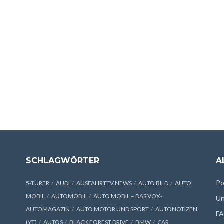
SCHLAGWÖRTER
A
Po
5-TÜRER
AUDI
AUSFAHRTTV NEWS
AUTO BILD
AUTO
MOBIL
AUTOMOBIL
AUTO MOBIL – DAS VOX-
Un
AUTOMAGAZIN
AUTO MOTOR UND SPORT
AUTONOTIZEN
F
(YT)
AUTOS
BLACK FOREST DRIVE
BMW
CAR