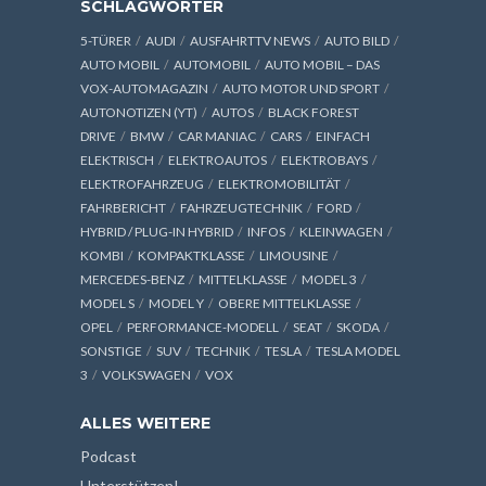
SCHLAGWÖRTER
5-TÜRER
AUDI
AUSFAHRTTV NEWS
AUTO BILD
AUTO MOBIL
AUTOMOBIL
AUTO MOBIL – DAS
VOX-AUTOMAGAZIN
AUTO MOTOR UND SPORT
AUTONOTIZEN (YT)
AUTOS
BLACK FOREST
DRIVE
BMW
CAR MANIAC
CARS
EINFACH
ELEKTRISCH
ELEKTROAUTOS
ELEKTROBAYS
ELEKTROFAHRZEUG
ELEKTROMOBILITÄT
FAHRBERICHT
FAHRZEUGTECHNIK
FORD
HYBRID / PLUG-IN HYBRID
INFOS
KLEINWAGEN
KOMBI
KOMPAKTKLASSE
LIMOUSINE
MERCEDES-BENZ
MITTELKLASSE
MODEL 3
MODEL S
MODEL Y
OBERE MITTELKLASSE
OPEL
PERFORMANCE-MODELL
SEAT
SKODA
SONSTIGE
SUV
TECHNIK
TESLA
TESLA MODEL
3
VOLKSWAGEN
VOX
ALLES WEITERE
Podcast
Unterstützen!