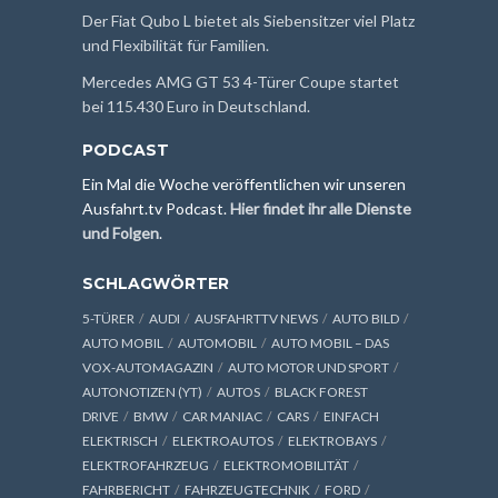
Der Fiat Qubo L bietet als Siebensitzer viel Platz
und Flexibilität für Familien.
Mercedes AMG GT 53 4-Türer Coupe startet
bei 115.430 Euro in Deutschland.
PODCAST
Ein Mal die Woche veröffentlichen wir unseren
Ausfahrt.tv Podcast.
Hier findet ihr alle Dienste
und Folgen
.
SCHLAGWÖRTER
5-TÜRER
AUDI
AUSFAHRTTV NEWS
AUTO BILD
AUTO MOBIL
AUTOMOBIL
AUTO MOBIL – DAS
VOX-AUTOMAGAZIN
AUTO MOTOR UND SPORT
AUTONOTIZEN (YT)
AUTOS
BLACK FOREST
DRIVE
BMW
CAR MANIAC
CARS
EINFACH
ELEKTRISCH
ELEKTROAUTOS
ELEKTROBAYS
ELEKTROFAHRZEUG
ELEKTROMOBILITÄT
FAHRBERICHT
FAHRZEUGTECHNIK
FORD