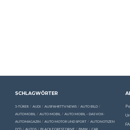
SCHLAGWÖRTER
A
Po
5-TÜRER
AUDI
AUSFAHRTTV NEWS
AUTO BILD
AUTOMOBIL
AUTO MOBIL
AUTO MOBIL – DAS VOX-
Un
AUTOMAGAZIN
AUTO MOTOR UND SPORT
AUTONOTIZEN
F
(YT)
AUTOS
BLACK FOREST DRIVE
BMW
CAR