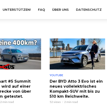
UNTERSTÜTZEN!
FAQ
ÜBER UNS
DATENSCHUTZ
VIDEO
YOUTUBE
art #5 Summit
Der BYD Atto 3 Evo ist ein
 wird auf einer
neues vollelektrisches
recke von über
Kompakt-SUV mit bis zu
m getestet.
510 km Reichweite.
2 min read
52 views
2 min read