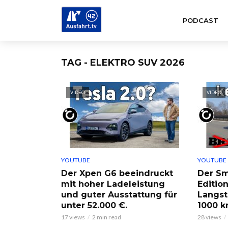
PODCAST
TAG - ELEKTRO SUV 2026
VIDEO
VIDEO
YOUTUBE
YOUTUBE
Der Xpen G6 beeindruckt
Der Sm
mit hoher Ladeleistung
Edition
und guter Ausstattung für
Langst
unter 52.000 €.
1000 k
17 views
2 min read
28 views