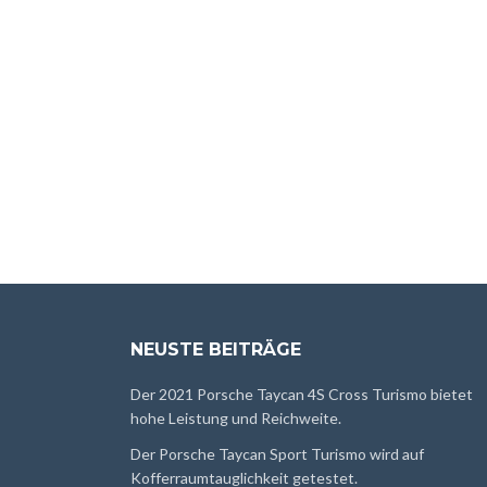
NEUSTE BEITRÄGE
Der 2021 Porsche Taycan 4S Cross Turismo bietet
hohe Leistung und Reichweite.
Der Porsche Taycan Sport Turismo wird auf
Kofferraumtauglichkeit getestet.