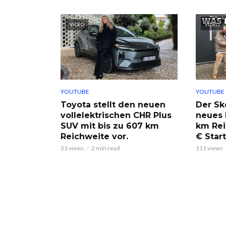
VIDEO
VIDEO
YOUTUBE
YOUTUBE
Toyota stellt den neuen
Der Sk
vollelektrischen CHR Plus
neues 
SUV mit bis zu 607 km
km Rei
Reichweite vor.
€ Start
31 views
2 min read
111 views