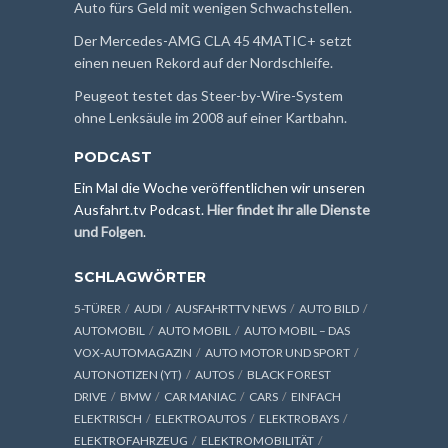
Auto fürs Geld mit wenigen Schwachstellen.
Der Mercedes-AMG CLA 45 4MATIC+ setzt
einen neuen Rekord auf der Nordschleife.
Peugeot testet das Steer-by-Wire-System
ohne Lenksäule im 2008 auf einer Kartbahn.
PODCAST
Ein Mal die Woche veröffentlichen wir unseren
Ausfahrt.tv Podcast.
Hier findet ihr alle Dienste
und Folgen
.
SCHLAGWÖRTER
5-TÜRER
AUDI
AUSFAHRTTV NEWS
AUTO BILD
AUTOMOBIL
AUTO MOBIL
AUTO MOBIL – DAS
VOX-AUTOMAGAZIN
AUTO MOTOR UND SPORT
AUTONOTIZEN (YT)
AUTOS
BLACK FOREST
DRIVE
BMW
CAR MANIAC
CARS
EINFACH
ELEKTRISCH
ELEKTROAUTOS
ELEKTROBAYS
ELEKTROFAHRZEUG
ELEKTROMOBILITÄT