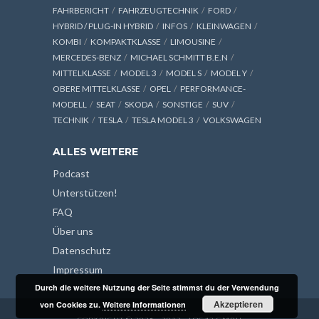
FAHRBERICHT
FAHRZEUGTECHNIK
FORD
HYBRID / PLUG-IN HYBRID
INFOS
KLEINWAGEN
KOMBI
KOMPAKTKLASSE
LIMOUSINE
MERCEDES-BENZ
MICHAEL SCHMITT B.E.N
MITTELKLASSE
MODEL 3
MODEL S
MODEL Y
OBERE MITTELKLASSE
OPEL
PERFORMANCE-
MODELL
SEAT
SKODA
SONSTIGE
SUV
TECHNIK
TESLA
TESLA MODEL 3
VOLKSWAGEN
ALLES WEITERE
Podcast
Unterstützen!
FAQ
Über uns
Datenschutz
Impressum
Durch die weitere Nutzung der Seite stimmst du der Verwendung
Akzeptieren
von Cookies zu.
Weitere Informationen
COPYRIGHT © 2026 - 2013 - LOG42 GMBH