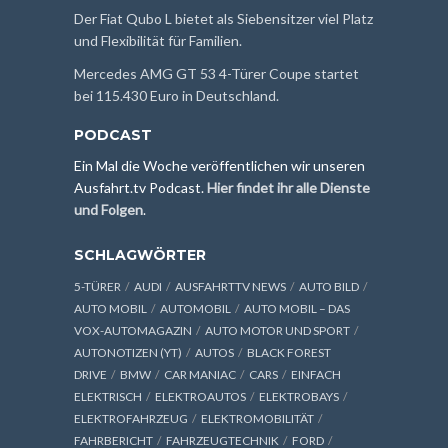
Der Fiat Qubo L bietet als Siebensitzer viel Platz
und Flexibilität für Familien.
Mercedes AMG GT 53 4-Türer Coupe startet
bei 115.430 Euro in Deutschland.
PODCAST
Ein Mal die Woche veröffentlichen wir unseren
Ausfahrt.tv Podcast.
Hier findet ihr alle Dienste
und Folgen
.
SCHLAGWÖRTER
5-TÜRER
AUDI
AUSFAHRTTV NEWS
AUTO BILD
AUTO MOBIL
AUTOMOBIL
AUTO MOBIL – DAS
VOX-AUTOMAGAZIN
AUTO MOTOR UND SPORT
AUTONOTIZEN (YT)
AUTOS
BLACK FOREST
DRIVE
BMW
CAR MANIAC
CARS
EINFACH
ELEKTRISCH
ELEKTROAUTOS
ELEKTROBAYS
ELEKTROFAHRZEUG
ELEKTROMOBILITÄT
FAHRBERICHT
FAHRZEUGTECHNIK
FORD