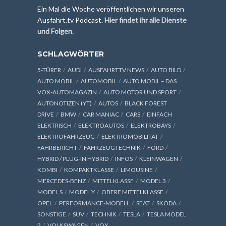
Ein Mal die Woche veröffentlichen wir unseren
Ausfahrt.tv Podcast.
Hier findet ihr alle Dienste
und Folgen
.
SCHLAGWÖRTER
5-TÜRER
AUDI
AUSFAHRTTV NEWS
AUTO BILD
AUTO MOBIL
AUTOMOBIL
AUTO MOBIL – DAS
VOX-AUTOMAGAZIN
AUTO MOTOR UND SPORT
AUTONOTIZEN (YT)
AUTOS
BLACK FOREST
DRIVE
BMW
CAR MANIAC
CARS
EINFACH
ELEKTRISCH
ELEKTROAUTOS
ELEKTROBAYS
ELEKTROFAHRZEUG
ELEKTROMOBILITÄT
FAHRBERICHT
FAHRZEUGTECHNIK
FORD
HYBRID / PLUG-IN HYBRID
INFOS
KLEINWAGEN
KOMBI
KOMPAKTKLASSE
LIMOUSINE
MERCEDES-BENZ
MITTELKLASSE
MODEL 3
MODEL S
MODEL Y
OBERE MITTELKLASSE
OPEL
PERFORMANCE-MODELL
SEAT
SKODA
SONSTIGE
SUV
TECHNIK
TESLA
TESLA MODEL
3
VOLKSWAGEN
VOX