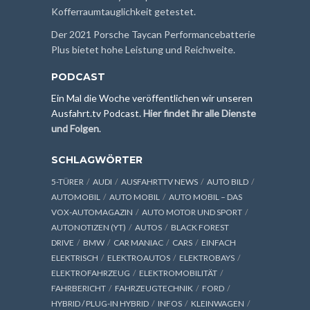
Kofferraumtauglichkeit getestet.
Der 2021 Porsche Taycan Performancebatterie
Plus bietet hohe Leistung und Reichweite.
PODCAST
Ein Mal die Woche veröffentlichen wir unseren
Ausfahrt.tv Podcast.
Hier findet ihr alle Dienste
und Folgen
.
SCHLAGWÖRTER
5-TÜRER
AUDI
AUSFAHRTTV NEWS
AUTO BILD
AUTOMOBIL
AUTO MOBIL
AUTO MOBIL – DAS
VOX-AUTOMAGAZIN
AUTO MOTOR UND SPORT
AUTONOTIZEN (YT)
AUTOS
BLACK FOREST
DRIVE
BMW
CAR MANIAC
CARS
EINFACH
ELEKTRISCH
ELEKTROAUTOS
ELEKTROBAYS
ELEKTROFAHRZEUG
ELEKTROMOBILITÄT
FAHRBERICHT
FAHRZEUGTECHNIK
FORD
HYBRID / PLUG-IN HYBRID
INFOS
KLEINWAGEN