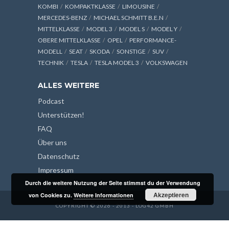
KOMBI
KOMPAKTKLASSE
LIMOUSINE
MERCEDES-BENZ
MICHAEL SCHMITT B.E.N
MITTELKLASSE
MODEL 3
MODEL S
MODEL Y
OBERE MITTELKLASSE
OPEL
PERFORMANCE-
MODELL
SEAT
SKODA
SONSTIGE
SUV
TECHNIK
TESLA
TESLA MODEL 3
VOLKSWAGEN
ALLES WEITERE
Podcast
Unterstützen!
FAQ
Über uns
Datenschutz
Impressum
Durch die weitere Nutzung der Seite stimmst du der Verwendung
Akzeptieren
von Cookies zu.
Weitere Informationen
COPYRIGHT © 2026 - 2013 - LOG42 GMBH