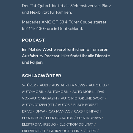
Der Fiat Qubo L bietet als Siebensitzer viel Platz
und Flexibilität für Familien.
Mercedes AMG GT 53 4-Türer Coupe startet
bei 115.430 Euro in Deutschland.
PODCAST
Ein Mal die Woche veröffentlichen wir unseren
Ausfahrt.tv Podcast.
Hier findet ihr alle Dienste
und Folgen
.
SCHLAGWÖRTER
5-TÜRER
AUDI
AUSFAHRTTV NEWS
AUTO BILD
AUTO MOBIL
AUTOMOBIL
AUTO MOBIL – DAS
VOX-AUTOMAGAZIN
AUTO MOTOR UND SPORT
AUTONOTIZEN (YT)
AUTOS
BLACK FOREST
DRIVE
BMW
CAR MANIAC
CARS
EINFACH
ELEKTRISCH
ELEKTROAUTOS
ELEKTROBAYS
ELEKTROFAHRZEUG
ELEKTROMOBILITÄT
FAHRBERICHT
FAHRZEUGTECHNIK
FORD