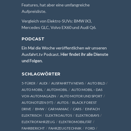
Features, hat aber eine umfangreiche
Aufpreisliste.
Vergleich von Elektro-SUVs: BMW iX3,
Mercedes GLC, Volvo EX60 und Audi Q6.
PODCAST
Ein Mal die Woche veröffentlichen wir unseren
Ausfahrt.tv Podcast.
Hier findet ihr alle Dienste
und Folgen
.
SCHLAGWÖRTER
5-TÜRER
AUDI
AUSFAHRTTV NEWS
AUTO BILD
AUTO MOBIL
AUTOMOBIL
AUTO MOBIL – DAS
VOX-AUTOMAGAZIN
AUTO MOTOR UND SPORT
AUTONOTIZEN (YT)
AUTOS
BLACK FOREST
DRIVE
BMW
CAR MANIAC
CARS
EINFACH
ELEKTRISCH
ELEKTROAUTOS
ELEKTROBAYS
ELEKTROFAHRZEUG
ELEKTROMOBILITÄT
FAHRBERICHT
FAHRZEUGTECHNIK
FORD