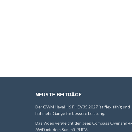
NEUSTE BEITRÄGE
Der GWM Haval H6 PHEV35 2027 ist flex-fähig und
hat mehr Gänge für bessere Leistung.
Das Video vergleicht den Jeep Compass Overland 4
AWD mit dem Summit PHEV.