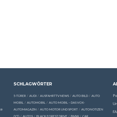
SCHLAGWÖRTER
A
Po
5-TÜRER
AUDI
AUSFAHRTTV NEWS
AUTO BILD
AUTO
MOBIL
AUTOMOBIL
AUTO MOBIL – DAS VOX-
Un
xe
AUTOMAGAZIN
AUTO MOTOR UND SPORT
AUTONOTIZEN
F
(YT)
AUTOS
BLACK FOREST DRIVE
BMW
CAR