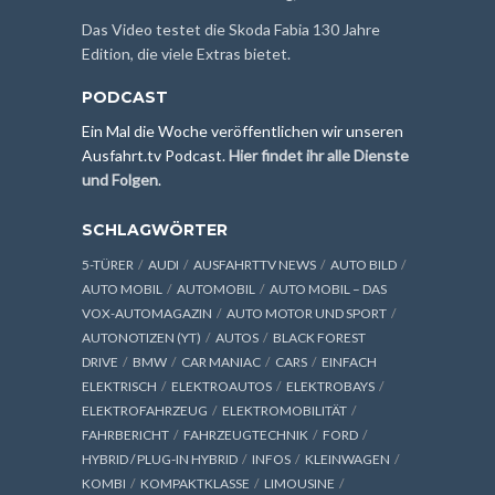
Das Video testet die Skoda Fabia 130 Jahre
Edition, die viele Extras bietet.
PODCAST
Ein Mal die Woche veröffentlichen wir unseren
Ausfahrt.tv Podcast.
Hier findet ihr alle Dienste
und Folgen
.
SCHLAGWÖRTER
5-TÜRER
AUDI
AUSFAHRTTV NEWS
AUTO BILD
AUTO MOBIL
AUTOMOBIL
AUTO MOBIL – DAS
VOX-AUTOMAGAZIN
AUTO MOTOR UND SPORT
AUTONOTIZEN (YT)
AUTOS
BLACK FOREST
DRIVE
BMW
CAR MANIAC
CARS
EINFACH
ELEKTRISCH
ELEKTROAUTOS
ELEKTROBAYS
ELEKTROFAHRZEUG
ELEKTROMOBILITÄT
FAHRBERICHT
FAHRZEUGTECHNIK
FORD
HYBRID / PLUG-IN HYBRID
INFOS
KLEINWAGEN
KOMBI
KOMPAKTKLASSE
LIMOUSINE