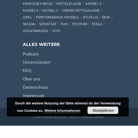
MERCEDES-BENZ
MITTELKLASSE
MODEL 3
MODEL S
MODEL Y
OBERE MITTELKLASSE
OPEL
PERFORMANCE-MODELL
RTLPLUS
SEAT
SKODA
SONSTIGE
SUV
TECHNIK
TESLA
VOLKSWAGEN
VOX
ALLES WEITERE
Podcast
Unterstützen!
FAQ
Über uns
Datenschutz
Impressum
Durch die weitere Nutzung der Seite stimmst du der Verwendung
Akzeptieren
von Cookies zu.
Weitere Informationen
COPYRIGHT © 2026 - 2013 - LOG42 GMBH