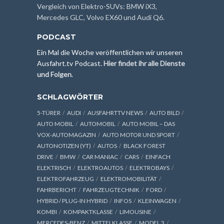
Vergleich von Elektro-SUVs: BMW iX3,
Mercedes GLC, Volvo EX60 und Audi Q6.
PODCAST
Ein Mal die Woche veröffentlichen wir unseren
Ausfahrt.tv Podcast.
Hier findet ihr alle Dienste
und Folgen
.
SCHLAGWÖRTER
5-TÜRER
AUDI
AUSFAHRTTV NEWS
AUTO BILD
AUTO MOBIL
AUTOMOBIL
AUTO MOBIL – DAS
VOX-AUTOMAGAZIN
AUTO MOTOR UND SPORT
AUTONOTIZEN (YT)
AUTOS
BLACK FOREST
DRIVE
BMW
CAR MANIAC
CARS
EINFACH
ELEKTRISCH
ELEKTROAUTOS
ELEKTROBAYS
ELEKTROFAHRZEUG
ELEKTROMOBILITÄT
FAHRBERICHT
FAHRZEUGTECHNIK
FORD
HYBRID / PLUG-IN HYBRID
INFOS
KLEINWAGEN
KOMBI
KOMPAKTKLASSE
LIMOUSINE
MERCEDES-BENZ
MITTELKLASSE
MODEL 3