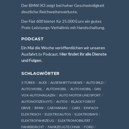
Der BMW iX3 zeigt bei hoher Geschwindigkeit
deutliche Reichweitenverluste.
Der Fiat 600 bietet für 25.000 Euro ein gutes
Preis-Leistungs-Verhältnis mit Handschaltung.
PODCAST
Ein Mal die Woche veröffentlichen wir unseren
Ausfahrt.tv Podcast.
Hier findet ihr alle Dienste
und Folgen
.
SCHLAGWÖRTER
5-TÜRER
AUDI
AUSFAHRTTV NEWS
AUTO BILD
AUTO MOBIL
AUTOMOBIL
AUTO MOBIL – DAS
VOX-AUTOMAGAZIN
AUTO MOTOR UND SPORT
AUTONOTIZEN (YT)
AUTOS
BLACK FOREST
DRIVE
BMW
CAR MANIAC
CARS
EINFACH
ELEKTRISCH
ELEKTROAUTOS
ELEKTROBAYS
ELEKTROFAHRZEUG
ELEKTROMOBILITÄT
FAHRBERICHT
FAHRZEUGTECHNIK
FORD