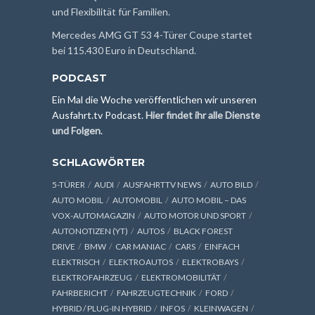
und Flexibilität für Familien.
Mercedes AMG GT 53 4-Türer Coupe startet
bei 115.430 Euro in Deutschland.
PODCAST
Ein Mal die Woche veröffentlichen wir unseren
Ausfahrt.tv Podcast.
Hier findet ihr alle Dienste
und Folgen
.
SCHLAGWÖRTER
5-TÜRER
AUDI
AUSFAHRTTV NEWS
AUTO BILD
AUTO MOBIL
AUTOMOBIL
AUTO MOBIL – DAS
VOX-AUTOMAGAZIN
AUTO MOTOR UND SPORT
AUTONOTIZEN (YT)
AUTOS
BLACK FOREST
DRIVE
BMW
CAR MANIAC
CARS
EINFACH
ELEKTRISCH
ELEKTROAUTOS
ELEKTROBAYS
ELEKTROFAHRZEUG
ELEKTROMOBILITÄT
FAHRBERICHT
FAHRZEUGTECHNIK
FORD
HYBRID / PLUG-IN HYBRID
INFOS
KLEINWAGEN