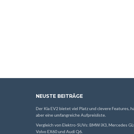
NEUSTE BEITRÄGE
Der Kia EV2 bietet viel Platz und clevere Features, h
aber eine umfangreiche Aufpreisliste.
Vergleich von Elektro-SUVs: BMW iX3, Mercedes GL
Volvo EX60 und Audi Q6.