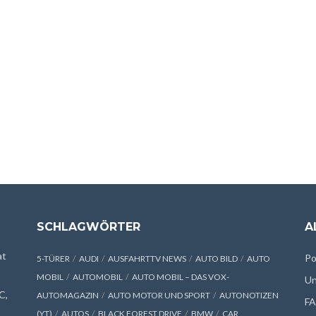
SCHLAGWÖRTER
A
at
Po
5-TÜRER
AUDI
AUSFAHRTTV NEWS
AUTO BILD
AUTO
MOBIL
AUTOMOBIL
AUTO MOBIL – DAS VOX-
Un
C,
AUTOMAGAZIN
AUTO MOTOR UND SPORT
AUTONOTIZEN
F
(YT)
AUTOS
BLACK FOREST DRIVE
BMW
CAR