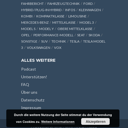
FAHRBERICHT
FAHRZEUGTECHNIK
FORD
HYBRID / PLUG-IN HYBRID
INFOS
KLEINWAGEN
KOMBI
KOMPAKTKLASSE
LIMOUSINE
MERCEDES-BENZ
MITTELKLASSE
MODEL 3
MODEL S
MODEL Y
OBERE MITTELKLASSE
OPEL
PERFORMANCE-MODELL
SEAT
SKODA
SONSTIGE
SUV
TECHNIK
TESLA
TESLA MODEL
3
VOLKSWAGEN
VOX
ALLES WEITERE
Podcast
Unterstützen!
FAQ
Über uns
Datenschutz
Impressum
Durch die weitere Nutzung der Seite stimmst du der Verwendung
Akzeptieren
von Cookies zu.
Weitere Informationen
COPYRIGHT © 2026 - 2013 - LOG42 GMBH