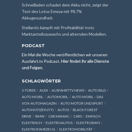
Schnellladen schadet dem Akku nicht, zeigt der
Test des Lotus Emeya mit 98,7%
Akkugesundheit.
Stellantis kämpft mit Profitabilität trotz
Marktanteilszuwachs und alternden Modellen.
PODCAST
Ein Mal die Woche veröffentlichen wir unseren
Ausfahrt.tv Podcast.
Hier findet ihr alle Dienste
und Folgen
.
SCHLAGWÖRTER
5-TÜRER
AUDI
AUSFAHRTTV NEWS
AUTO BILD
AUTO MOBIL
AUTOMOBIL
AUTO MOBIL – DAS
VOX-AUTOMAGAZIN
AUTO MOTOR UND SPORT
AUTONOTIZEN (YT)
AUTOS
BLACK FOREST
DRIVE
BMW
CAR MANIAC
CARS
EINFACH
ELEKTRISCH
ELEKTROAUTOS
ELEKTROBAYS
ELEKTROFAHRZEUG
ELEKTROMOBILITÄT