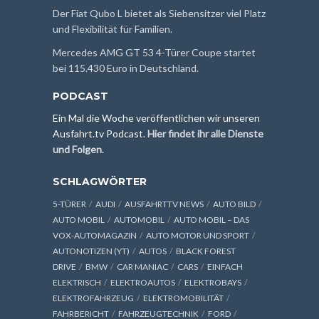
Der Fiat Qubo L bietet als Siebensitzer viel Platz
und Flexibilität für Familien.
Mercedes AMG GT 53 4-Türer Coupe startet
bei 115.430 Euro in Deutschland.
PODCAST
Ein Mal die Woche veröffentlichen wir unseren
Ausfahrt.tv Podcast.
Hier findet ihr alle Dienste
und Folgen
.
SCHLAGWÖRTER
5-TÜRER
AUDI
AUSFAHRTTV NEWS
AUTO BILD
AUTO MOBIL
AUTOMOBIL
AUTO MOBIL – DAS
VOX-AUTOMAGAZIN
AUTO MOTOR UND SPORT
AUTONOTIZEN (YT)
AUTOS
BLACK FOREST
DRIVE
BMW
CAR MANIAC
CARS
EINFACH
ELEKTRISCH
ELEKTROAUTOS
ELEKTROBAYS
ELEKTROFAHRZEUG
ELEKTROMOBILITÄT
FAHRBERICHT
FAHRZEUGTECHNIK
FORD