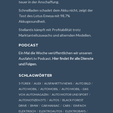
teuer in der Anschaffung.
Schnellladen schadet dem Akku nicht, zeigt der
Test des Lotus Emeya mit 98,7%
Akkugesundheit.
Stellantis kämpft mit Profitabilität trotz
Marktanteilszuwachs und alternden Modellen.
PODCAST
Ein Mal die Woche veröffentlichen wir unseren
Ausfahrt.tv Podcast.
Hier findet ihr alle Dienste
und Folgen
.
SCHLAGWÖRTER
5-TÜRER
AUDI
AUSFAHRTTV NEWS
AUTO BILD
AUTO MOBIL
AUTOMOBIL
AUTO MOBIL – DAS
VOX-AUTOMAGAZIN
AUTO MOTOR UND SPORT
AUTONOTIZEN (YT)
AUTOS
BLACK FOREST
DRIVE
BMW
CAR MANIAC
CARS
EINFACH
ELEKTRISCH
ELEKTROAUTOS
ELEKTROBAYS