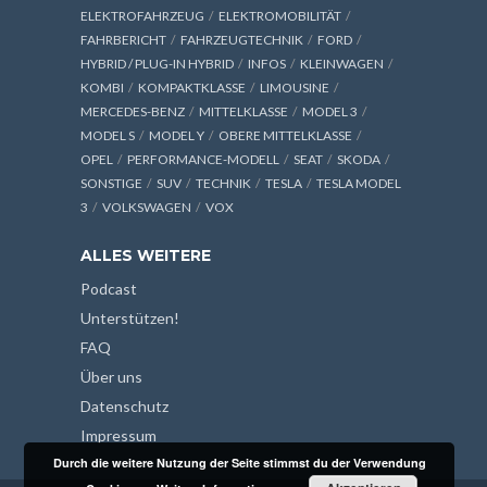
ELEKTROFAHRZEUG
ELEKTROMOBILITÄT
FAHRBERICHT
FAHRZEUGTECHNIK
FORD
HYBRID / PLUG-IN HYBRID
INFOS
KLEINWAGEN
KOMBI
KOMPAKTKLASSE
LIMOUSINE
MERCEDES-BENZ
MITTELKLASSE
MODEL 3
MODEL S
MODEL Y
OBERE MITTELKLASSE
OPEL
PERFORMANCE-MODELL
SEAT
SKODA
SONSTIGE
SUV
TECHNIK
TESLA
TESLA MODEL
3
VOLKSWAGEN
VOX
ALLES WEITERE
Podcast
Unterstützen!
FAQ
Über uns
Datenschutz
Impressum
Durch die weitere Nutzung der Seite stimmst du der Verwendung