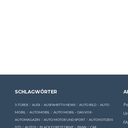
SCHLAGWÖRTER
A
Po
5-TÜRER
AUDI
AUSFAHRTTV NEWS
AUTO BILD
AUTO
MOBIL
AUTOMOBIL
AUTO MOBIL – DAS VOX-
Un
AUTOMAGAZIN
AUTO MOTOR UND SPORT
AUTONOTIZEN
F
(YT)
AUTOS
BLACK FOREST DRIVE
BMW
CAR