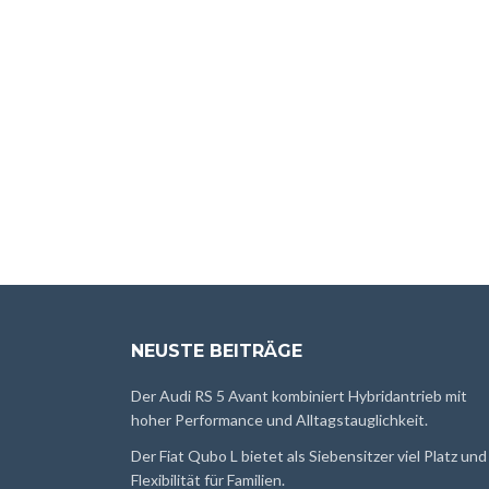
NEUSTE BEITRÄGE
Der Audi RS 5 Avant kombiniert Hybridantrieb mit
hoher Performance und Alltagstauglichkeit.
Der Fiat Qubo L bietet als Siebensitzer viel Platz und
Flexibilität für Familien.