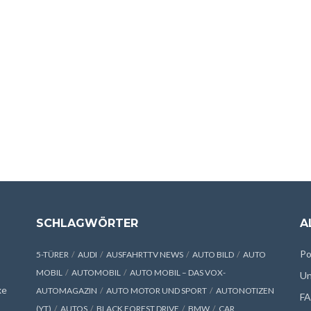
SCHLAGWÖRTER
A
Po
5-TÜRER
AUDI
AUSFAHRTTV NEWS
AUTO BILD
AUTO
MOBIL
AUTOMOBIL
AUTO MOBIL – DAS VOX-
Un
xe
AUTOMAGAZIN
AUTO MOTOR UND SPORT
AUTONOTIZEN
F
(YT)
AUTOS
BLACK FOREST DRIVE
BMW
CAR