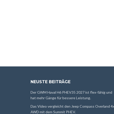
NEUSTE BEITRÄGE
Der GWM Haval H6 PHEV35 2027 ist flex-fähig und
hat mehr Gänge für bessere Leistung.
Das Video vergleicht den Jeep Compass Overland 4
AWD mit dem Summit PHEV.