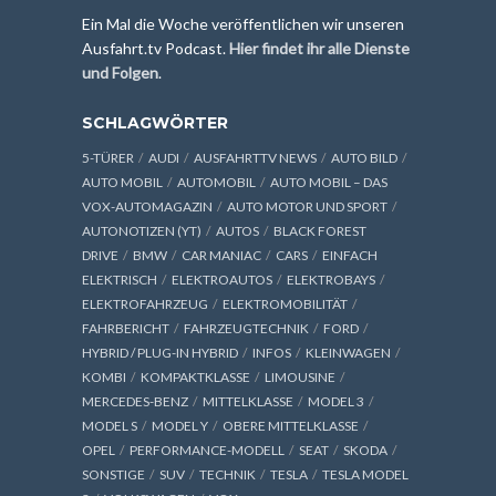
Ein Mal die Woche veröffentlichen wir unseren
Ausfahrt.tv Podcast.
Hier findet ihr alle Dienste
und Folgen
.
SCHLAGWÖRTER
5-TÜRER
AUDI
AUSFAHRTTV NEWS
AUTO BILD
AUTO MOBIL
AUTOMOBIL
AUTO MOBIL – DAS
VOX-AUTOMAGAZIN
AUTO MOTOR UND SPORT
AUTONOTIZEN (YT)
AUTOS
BLACK FOREST
DRIVE
BMW
CAR MANIAC
CARS
EINFACH
ELEKTRISCH
ELEKTROAUTOS
ELEKTROBAYS
ELEKTROFAHRZEUG
ELEKTROMOBILITÄT
FAHRBERICHT
FAHRZEUGTECHNIK
FORD
HYBRID / PLUG-IN HYBRID
INFOS
KLEINWAGEN
KOMBI
KOMPAKTKLASSE
LIMOUSINE
MERCEDES-BENZ
MITTELKLASSE
MODEL 3
MODEL S
MODEL Y
OBERE MITTELKLASSE
OPEL
PERFORMANCE-MODELL
SEAT
SKODA
SONSTIGE
SUV
TECHNIK
TESLA
TESLA MODEL