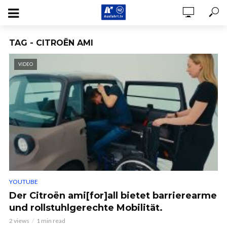
TAG - CITROËN AMI
VIDEO
YOUTUBE
Der Citroën ami[for]all bietet barrierearme
und rollstuhlgerechte Mobilität.
2 views
1 min read