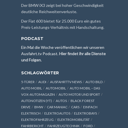
Der BMW iX3 zeigt bei hoher Geschwindigkeit
deutliche Reichweitenverluste.
Der Fiat 600 bietet für 25.000 Euro ein gutes
Preis-Leistungs-Verhältnis mit Handschaltung.
PODCAST
Ein Mal die Woche veröffentlichen wir unseren
Ausfahrt.tv Podcast.
Hier findet ihr alle Dienste
und Folgen
.
SCHLAGWÖRTER
5-TÜRER
AUDI
AUSFAHRTTV NEWS
AUTO BILD
AUTO MOBIL
AUTOMOBIL
AUTO MOBIL – DAS
VOX-AUTOMAGAZIN
AUTO MOTOR UND SPORT
AUTONOTIZEN (YT)
AUTOS
BLACK FOREST
DRIVE
BMW
CAR MANIAC
CARS
EINFACH
ELEKTRISCH
ELEKTROAUTOS
ELEKTROBAYS
ELEKTROFAHRZEUG
ELEKTROMOBILITÄT
FAHRBERICHT
FAHRZEUGTECHNIK
FORD