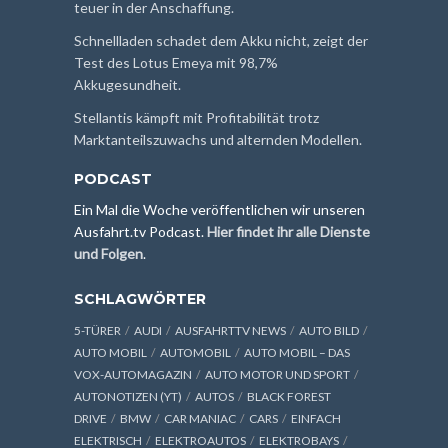
teuer in der Anschaffung.
Schnellladen schadet dem Akku nicht, zeigt der
Test des Lotus Emeya mit 98,7%
Akkugesundheit.
Stellantis kämpft mit Profitabilität trotz
Marktanteilszuwachs und alternden Modellen.
PODCAST
Ein Mal die Woche veröffentlichen wir unseren
Ausfahrt.tv Podcast.
Hier findet ihr alle Dienste
und Folgen
.
SCHLAGWÖRTER
5-TÜRER
AUDI
AUSFAHRTTV NEWS
AUTO BILD
AUTO MOBIL
AUTOMOBIL
AUTO MOBIL – DAS
VOX-AUTOMAGAZIN
AUTO MOTOR UND SPORT
AUTONOTIZEN (YT)
AUTOS
BLACK FOREST
DRIVE
BMW
CAR MANIAC
CARS
EINFACH
ELEKTRISCH
ELEKTROAUTOS
ELEKTROBAYS