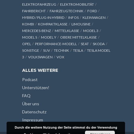
ELEKTROFAHRZEUG
ELEKTROMOBILITÄT
FAHRBERICHT
FAHRZEUGTECHNIK
FORD
HYBRID / PLUG-IN HYBRID
INFOS
KLEINWAGEN
KOMBI
KOMPAKTKLASSE
LIMOUSINE
MERCEDES-BENZ
MITTELKLASSE
MODEL 3
MODEL S
MODEL Y
OBERE MITTELKLASSE
OPEL
PERFORMANCE-MODELL
SEAT
SKODA
SONSTIGE
SUV
TECHNIK
TESLA
TESLA MODEL
3
VOLKSWAGEN
VOX
ALLES WEITERE
Podcast
Unterstützen!
FAQ
Über uns
Datenschutz
Impressum
Durch die weitere Nutzung der Seite stimmst du der Verwendung